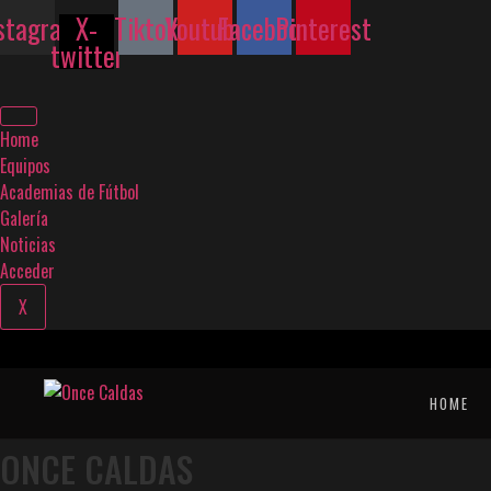
Ir
stagram
X-
Tiktok
Youtube
Facebook
Pinterest
al
twitter
contenido
Home
Equipos
Academias de Fútbol
Galería
Noticias
Acceder
X
HOME
ONCE CALDAS