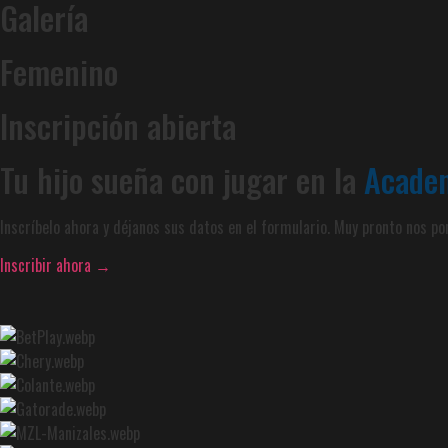
Galería
Femenino
Inscripción abierta
Tu hijo sueña con jugar en la
Acade
Inscríbelo ahora y déjanos sus datos en el formulario. Muy pronto nos p
Inscribir ahora →