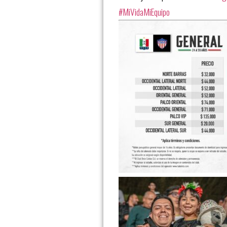
#MiVidaMiEquipo