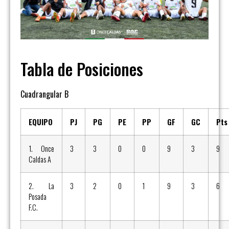
Tabla de Posiciones
Cuadrangular B
EQUIPO
PJ
PG
PE
PP
GF
GC
Pts
1. Once
3
3
0
0
9
3
9
Caldas A
2. La
3
2
0
1
9
3
6
Posada
F.C.