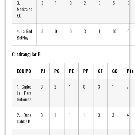
3.
3
1
0
2
3
6
3
Manizales
F.C.
4. La Red
3
0
0
3
1
10
0
BetPlay
Cuadrangular B
EQUIPO
PJ
PG
PE
PP
GF
GC
Pts
1. Carlos
3
2
1
0
3
1
7
La Fiera
Gutiérrez
2. Once
3
1
1
1
3
3
4
Caldas B